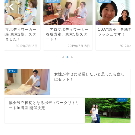
様の声
お客様の声
1DAY講座
アロマボディワーカー
「アロマボディワーカー
1DAY講座、各地で
成講座 東京2期」スタ
養成講座」東京5期スタ
ラッシュです！
トしました！
ート！
2019年7月16日
2019年7月18日
2019年6
女性が幸せに起業したいと思ったら癒し
はセット！
協会設立後初となるボディワークリトリ
ートin清里 開催決定！