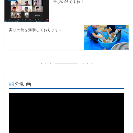
学びの秋ですね！
実りの秋を満喫しております♪
紹介動画
動
画
プ
レ
ー
ヤ