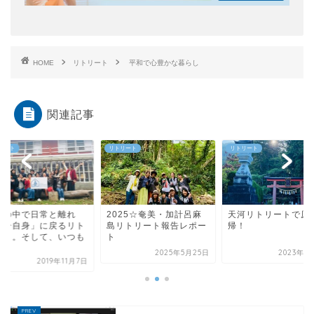
HOME
リトリート
平和で心豊かな暮らし
関連記事
リート
リトリート
リトリート
然の中で日常と離れ
2025☆奄美・加計呂麻
天河リトリートで原
自分自身」に戻るリト
島リトリート報告レポー
帰！
ート。そして、いつも
ト
.
2025年5月25日
2023年6
2019年11月7日