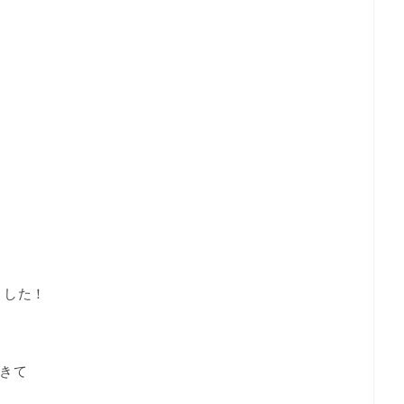
ました！
きて