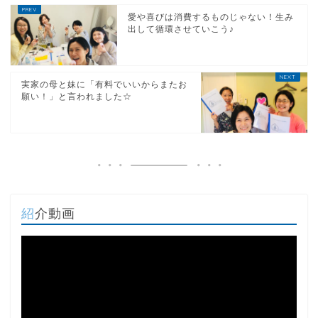
愛や喜びは消費するものじゃない！生み
出して循環させていこう♪
実家の母と妹に「有料でいいからまたお
願い！」と言われました☆
紹介動画
動
画
プ
レ
ー
ヤ