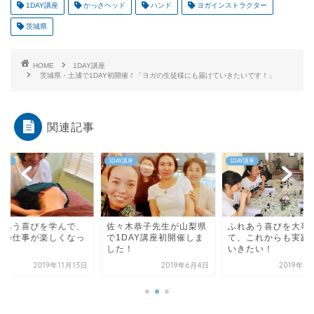
1DAY講座
かっさヘッド
ハンド
ヨガインストラクター
茨城県
HOME
1DAY講座
茨城県・土浦で1DAY初開催！「ヨガの生徒様にも届けていきたいです！」
関連記事
Y講座
1DAY講座
1DAY講座
々木恭子先生が山梨県
ふれあう喜びを大事にし
ふれあう喜びを学ん
1DAY講座初開催しま
て、これからも実践して
看護の仕事が楽しく
た！
いきたい！
た！！
2019年6月4日
2019年8月18日
2019年11