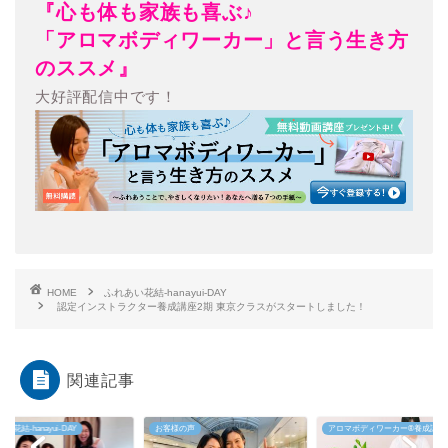
『心も体も家族も喜ぶ♪
「アロマボディワーカー」と言う生き方
のススメ』
大好評配信中です！
HOME
ふれあい花結-hanayui-DAY
認定インストラクター養成講座2期 東京クラスがスタートしました！
関連記事
い花結-hanayui-DAY
お客様の声
アロマボディワーカー®︎養成講座