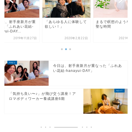
日は、射手座新月が重
「あらゆる人に体験して
まるで瞑想のような
った「ふれあい花結-
欲しい！」
聖な時間
ayui-DAY...
2019年11月27日
2020年2月22日
2021年
今日は、射手座新月が重なった「ふれあ
い花結-hanayui-DAY」
「気持ち良い〜♪」が飛び交う講座！ア
ロマボディワーカー養成講座6期