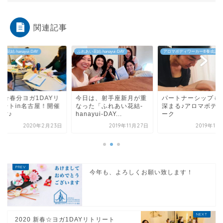
関連記事
い花結-hanayui-DAY
アロマボディワーカー®︎養成講座
ふれあい花結-hanayui-DAY
日は、射手座新月が重
パートナーシップも更に
3/20☆春分ヨガ1DA
った「ふれあい花結-
深まる♪アロマボディワ
トリートin名古屋！
ayui-DAY...
ーク
します♪
2019年11月27日
2019年10月19日
2020年2月
今年も、よろしくお願い致します！
2020 新春☆ヨガ1DAYリトリート