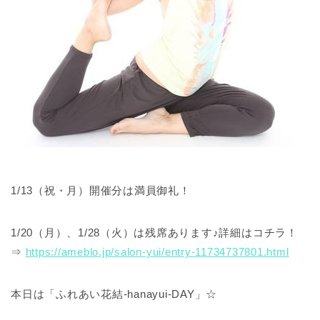
1/13（祝・月）開催分は満員御礼！
1/20（月）、1/28（火）は残席あります♪詳細はコチラ！
⇒
https://ameblo.jp/salon-yui/
entry-11734737801.html
本日は「ふれあい花結-hanayui-DAY」☆