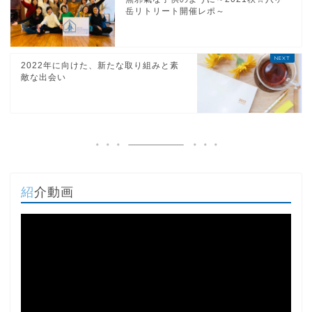
岳リトリート開催レポ～
2022年に向けた、新たな取り組みと素
敵な出会い
紹介動画
動
画
プ
レ
ー
ヤ
ー