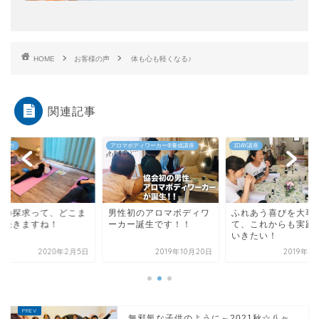
HOME
お客様の声
体も心も軽くなる♪
関連記事
マボディワーカー®︎養成講座
1DAY講座
ABA式ヨガ
性初のアロマボディワ
ふれあう喜びを大事にし
内面の探求って、ど
カー誕生です！！
て、これからも実践して
でも続きますね！
いきたい！
2019年10月20日
2019年8月18日
2020年2
無邪氣な子供のように～2021秋☆八ヶ