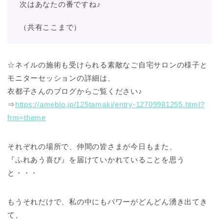
次はあなたの番ですね♪
（共有ここまで）
☆ネイルの施術も受けられる素敵なご自宅サロンの様子と
モニターセッションの詳細は、
衣都子さんのブログからご覧ください♪
⇒
https://ameblo.jp/125tamaki/entry-12709981255.html?
frm=theme
それぞれの場所で、仲間の皆さまが今日もまた、
『ふれあう喜び』を届けていかれていることを思う
と・・・
もうそれだけで、私の中にもパワーがどんどん湧き出てき
て、