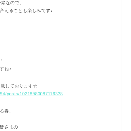
一緒なので、
合えることも楽しみです♪
！
すね♪
で掲載しております☆
u.94/posts/10218980087116338
る春、
皆さまの