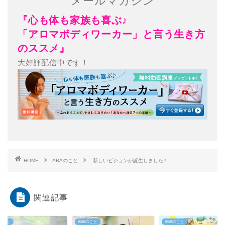
メールマガジン
『心も体も家族も喜ぶ♪
「アロマボディワーカー」と言う生き方
のススメ』
大好評配信中です！
HOME
ABAのこと
新しいビジョンが誕生しました！
関連記事
Aのこと
ABAのこと
ABAのこと