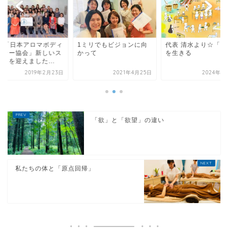
ミリでもビジョンに向
代表 清水より☆「奇跡」
2/15「日本アロマボ
って
を生きる
ワーカー協会」新し
タートを迎えました..
2021年4月25日
2024年8月11日
2019年2
「欲」と「欲望」の違い
私たちの体と「原点回帰」