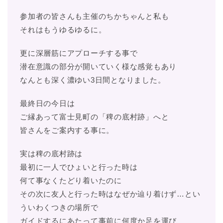
参加者の皆さんも主催のちかちゃんと私も
それはもうゆるゆるに。
更に深層筋にアプローチする事で
潜在意識の部分が開いていく様な感覚もあり
なんとも深く濃ゆい3日間となりました。
最終日の今日は
ご縁あって富士見町の「稗の底村跡」へと
皆さんをご案内する事に。
実は稗の底村跡は
最初に一人でひょいと行った時は
何て事なくたどり着いたのに
その次に友人と行った時はなぜか辿り着けず…とい
ういわくつきの場所で
ガイドするにあたって事前に何度か足を運び