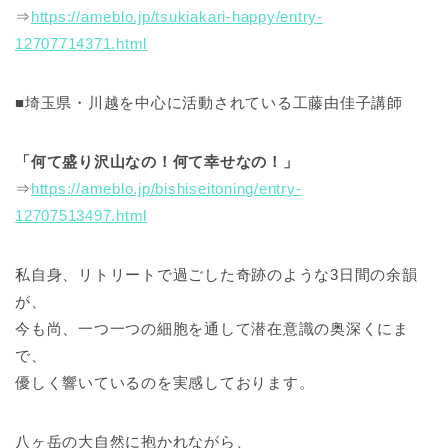
⇒
https://ameblo.jp/tsukiakari-happy/entry-
12707714371.html
■埼玉県・川越を中心に活動されている工藤由佳子講師
「何て盛り沢山なの！何て幸せなの！」
⇒
https://ameblo.jp/bishiseitoning/entry-
12707513497.html
私自身、リトリートで過ごした奇跡のような3日間の余韻
が、
今も尚、一つ一つの細胞を通して潜在意識の奥深くにま
で、
優しく響いているのを実感しております。
八ヶ岳の大自然に抱かれながら、