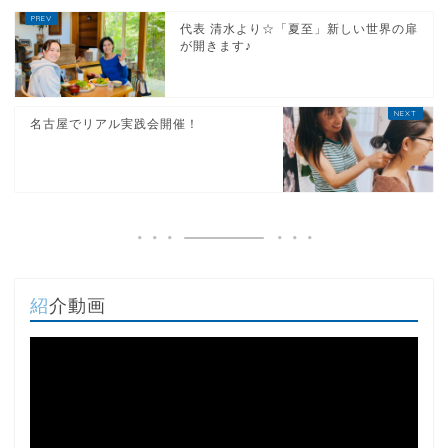
代表 清水より☆「夏至」新しい世界の扉
が開きます♪
名古屋でリアル実践会開催！
紹介動画
動
画
プ
レ
ー