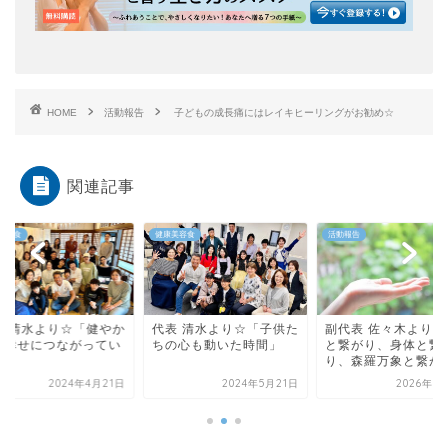
HOME
活動報告
子どもの成長痛にはレイキヒーリングがお勧め☆
関連記事
美容食
健康美容食
活動報告
表 清水より☆「健やか
代表 清水より☆「子供た
副代表 佐々木より☆
が幸せにつながってい
ちの心も動いた時間」
と繋がり、身体と繋
！」
り、森羅万象と繋が
2024年4月21日
2024年5月21日
2026年5