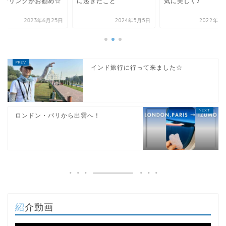
ヒーリングがお勧め☆
に起きたこと
気に美しく♪
2023年6月25日
2024年5月5日
2022年7
インド旅行に行って来ました☆
ロンドン・パリから出雲へ！
紹介動画