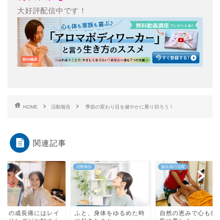
大好評配信中です！
HOME
活動報告
季節の変わり目を健やかに乗り切ろう！
関連記事
報告
活動報告
協会員の活躍
どもの成長痛にはレイ
ふと、身体をゆるめた時
自然の恵みで心も体