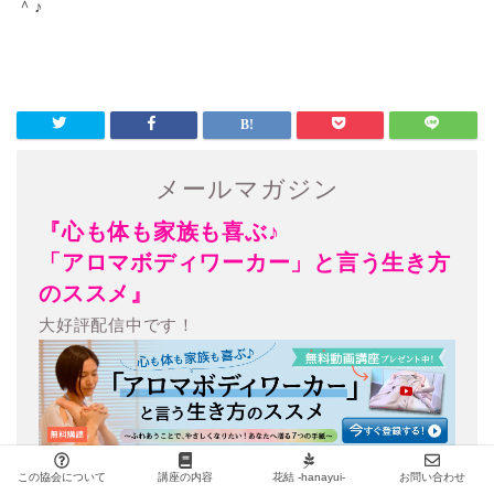
＾♪
メールマガジン
『心も体も家族も喜ぶ♪
「アロマボディワーカー」と言う生き方
のススメ』
大好評配信中です！
この協会について
講座の内容
花結 -hanayui-
お問い合わせ