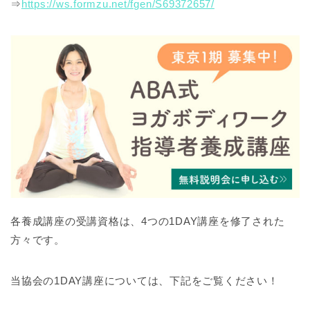
⇒
https://ws.formzu.net/fgen/S69372657/
各養成講座の受講資格は、4つの1DAY講座を修了された
方々です。
当協会の1DAY講座については、下記をご覧ください！