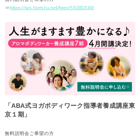
⇒
https://ws.formzu.net/fgen/S5381530/
「ABA式ヨガボディワーク指導者養成講座東
京１期」
無料説明会ご希望の方