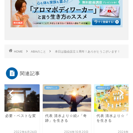
HOME
ABAのこと
本日は協会設立１周年！ありがとうございます！
関連記事
Aのこと
ABAのこと
ABAのこと
表 清水より☆続♪「奇
代表 清水より☆「奇跡」
必然・必要・ベスト
」を生きる
を生きる
容
2024年10月20日
2024年8月11日
2022年6月