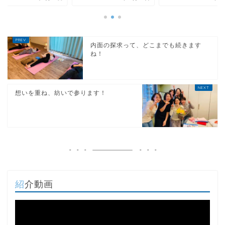
内面の探求って、どこまでも続きます
ね！
想いを重ね、紡いで参ります！
紹介動画
動
画