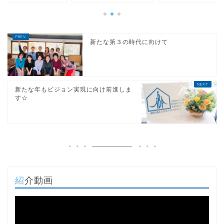
新たな第３の時代に向けて
新たな年もビジョン実現に向け前進しま
す☆
紹介動画
動
画
プ