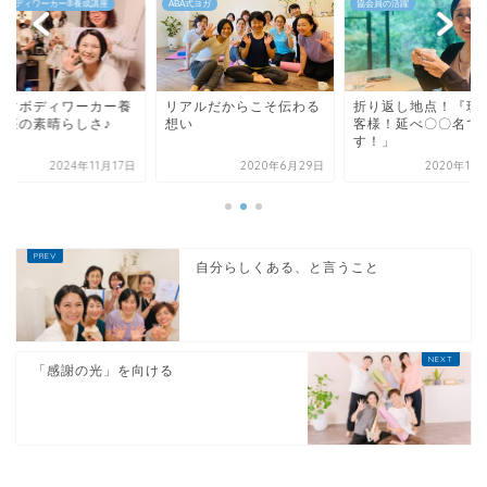
A式ヨガ
協会員の活躍
アロマボディワーカー®︎養成講座
アルだからこそ伝わる
折り返し地点！『現在お
アロマボディワーカ
い
客様！延べ〇〇名で
成講座の素晴らしさ
す！」
2020年6月29日
2020年10月13日
2024年11
自分らしくある、と言うこと
「感謝の光」を向ける