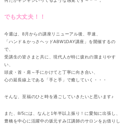
何だかギシギシいってるような感覚です～＾＾；
でも大丈夫！！
今週は、8月からの講座リニューアル後、早速、
「ハンド＆かっさヘッドABW1DAY講座」を開催するの
で、
受講生の皆さまと共に、現代人が特に疲れの溜まりやす
い、
頭皮・首・肩～手にかけてと丁寧に向き合い、
心の延長線上である「手と手」で癒していく・・・
そんな、至福のひと時を過ごしていきたいと思います♪
また、8/5には、なんと1年半以上振り！に愛知に出張し、
豊橋を中心に活躍中の坂元すみ江講師のサロンをお借りし