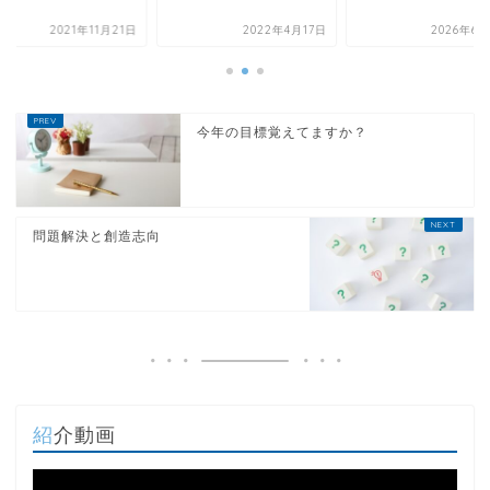
2021年11月21日
2022年4月17日
2026年6月
今年の目標覚えてますか？
問題解決と創造志向
紹介動画
動