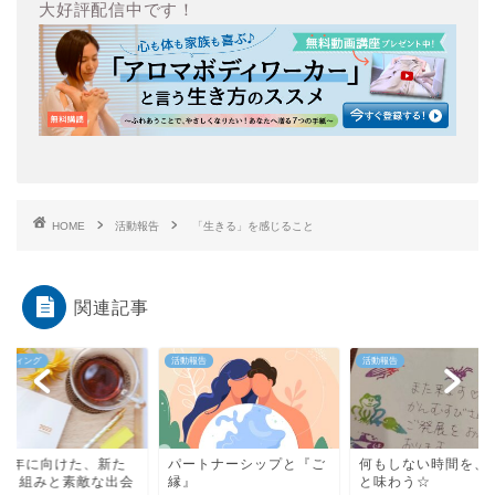
大好評配信中です！
HOME
活動報告
「生きる」を感じること
関連記事
スティング
活動報告
活動報告
022年に向けた、新た
パートナーシップと『ご
何もしない時間を、
取り組みと素敵な出会
縁』
と味わう☆