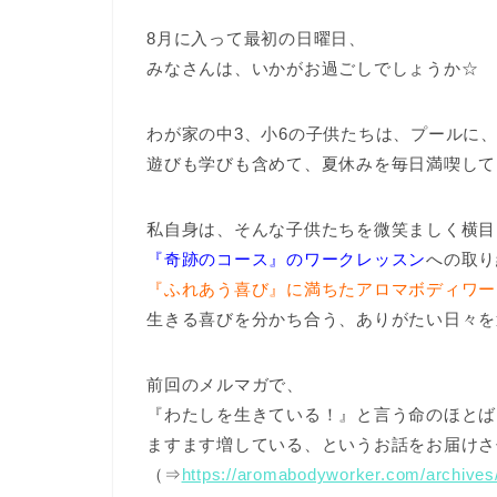
8月に入って最初の日曜日、
みなさんは、いかがお過ごしでしょうか☆
わが家の中3、小6の子供たちは、プールに
遊びも学びも含めて、夏休みを毎日満喫して
私自身は、そんな子供たちを微笑ましく横目
『奇跡のコース』
のワークレッスン
への取り
『ふれあう喜び』
に満ちたアロマボディワー
生きる喜びを分かち合う、ありがたい日々を
前回のメルマガで、
『わたしを生きている！』と言う命のほとば
ますます増している、というお話をお届けさ
（⇒
https://aromabodyworker.com/archives