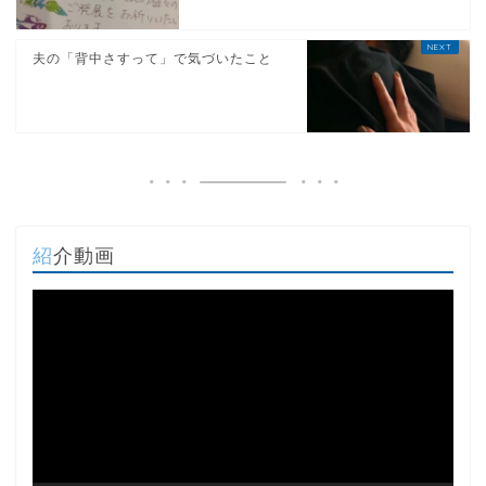
夫の「背中さすって」で気づいたこと
紹介動画
動
画
プ
レ
ー
ヤ
ー