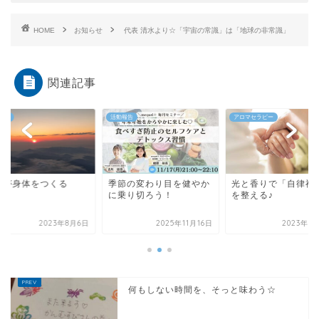
HOME
お知らせ
代表 清水より☆「宇宙の常識」は「地球の非常識」
関連記事
報告
活動報告
アロマセラピー
慣が身体をつくる
季節の変わり目を健やか
光と香りで「自律神
に乗り切ろう！
を整える♪
2023年8月6日
2025年11月16日
2023年1
何もしない時間を、そっと味わう☆