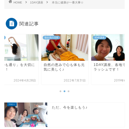
HOME
1DAY講座
本当に健康が一番大事☆
関連記事
報告
協会員の活躍
1DAY講座
いつも通り」を大切に
自然の恵みで心も体も元
1DAY講座、各地で
よう！
気に美しく♪
ラッシュです！
2024年4月28日
2022年7月31日
2019年6
ただ、今を楽しもう♪