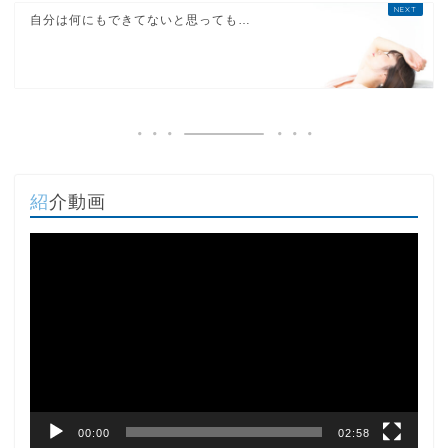
自分は何にもできてないと思っても…
紹介動画
動
画
プ
レ
ー
ヤ
ー
00:00
02:58